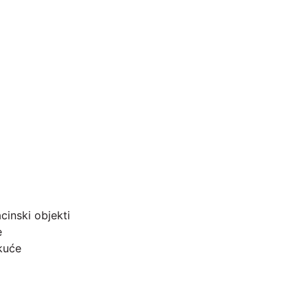
cinski objekti
e
kuće