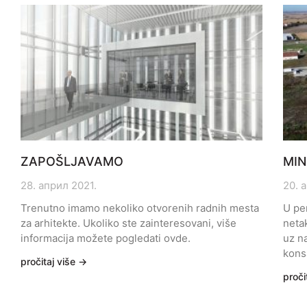
ZAPOŠLJAVAMO
MIN
28. април 2021.
20. 
Trenutno imamo nekoliko otvorenih radnih mesta
U pe
za arhitekte. Ukoliko ste zainteresovani, više
netak
informacija možete pogledati ovde.
uz n
konsa
pročitaj više →
proči