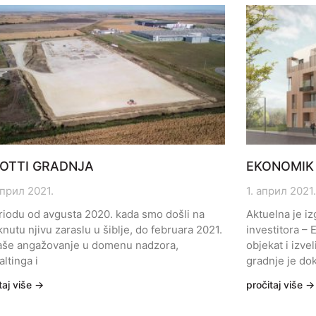
OTTI GRADNJA
EKONOMIK
април 2021.
1. април 2021.
riodu od avgusta 2020. kada smo došli na
Aktuelna je i
nutu njivu zaraslu u šiblje, do februara 2021.
investitora –
aše angažovanje u domenu nadzora,
objekat i izv
ltinga i
gradnje je do
taj više →
pročitaj više →