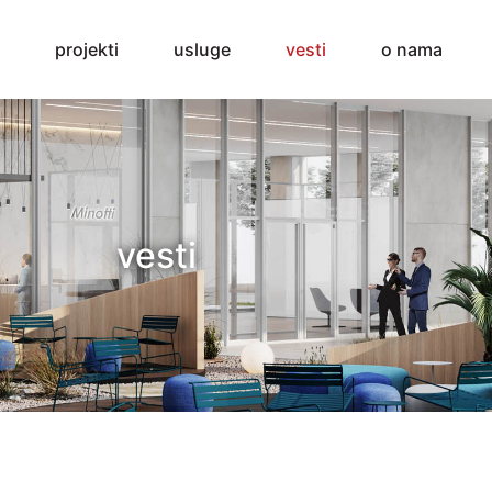
projekti
usluge
vesti
o nama
vesti