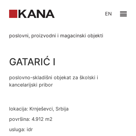
EN
poslovni, proizvodni i magacinski objekti
GATARIĆ I
poslovno-skladišni objekat za školski i
kancelarijski pribor
lokacija: Krnješevci, Srbija
površina: 4.912 m2
usluga: idr