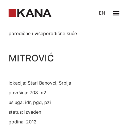
EN
porodične i višeporodične kuće
MITROVIĆ
lokacija: Stari Banovci, Srbija
površina: 708 m2
usluga: idr, pgd, pzi
status: izveden
godina: 2012