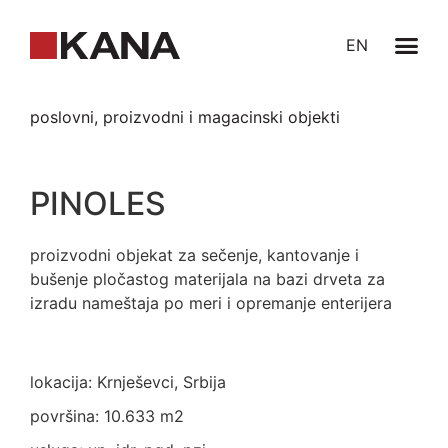
EN
poslovni, proizvodni i magacinski objekti
PINOLES
proizvodni objekat za sečenje, kantovanje i
bušenje pločastog materijala na bazi drveta za
izradu nameštaja po meri i opremanje enterijera
lokacija: Krnješevci, Srbija
površina: 10.633 m2