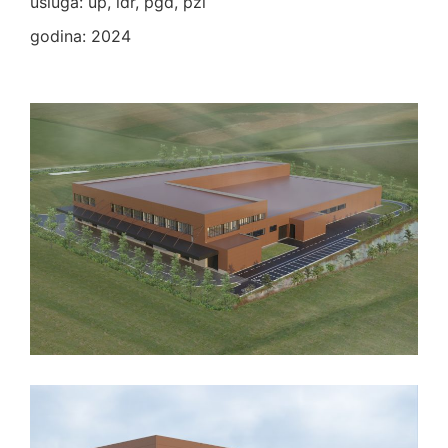
usluga: up, idr, pgd, pzi
godina: 2024