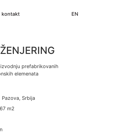
EN
kontakt
NŽENJERING
oizvodnju prefabrikovanih
onskih elemenata
a Pazova, Srbija
367 m2
en