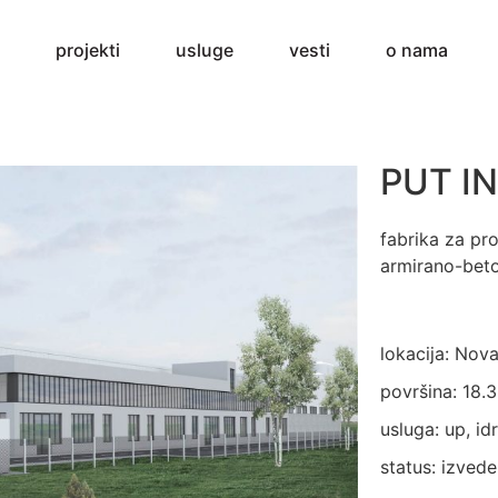
projekti
usluge
vesti
o nama
PUT I
fabrika za pr
armirano-bet
lokacija: Nov
površina: 18.
usluga: up, idr
status: izved